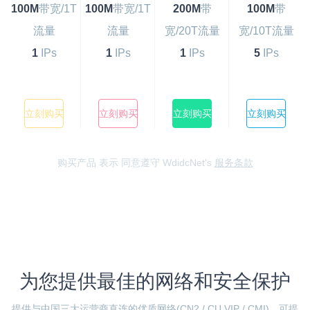
100M
带宽/1T
100M
带宽/1T
200M
带
100M
带
流量
流量
宽/20T流量
宽/10T流量
1
IPs
1
IPs
1
IPs
5
IPs
立刻购买
立刻购买
立刻购买
立刻购买
购买产品 表示 同意遵守 WdidcNet's
服务条款
为您提供最佳的网络和安全保护
提供与中国三大运营商直连的优质网络(CN2 / CU VIP / CMI)，可提