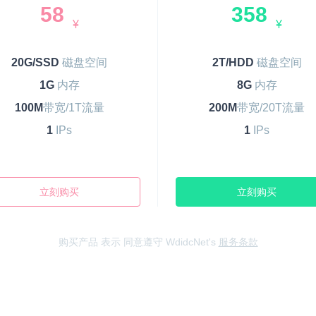
58
358
¥
¥
20G/SSD
磁盘空间
2T/HDD
磁盘空间
1G
内存
8G
内存
100M
带宽/1T流量
200M
带宽/20T流量
1
IPs
1
IPs
立刻购买
立刻购买
购买产品 表示 同意遵守 WdidcNet's
服务条款