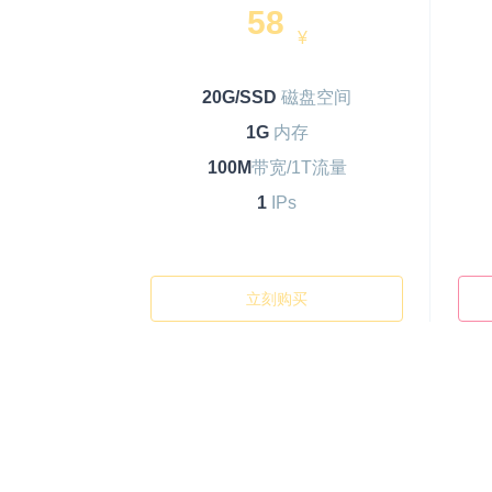
58
¥
20G/SSD
磁盘空间
1G
内存
100M
带宽/1T流量
1
IPs
立刻购买