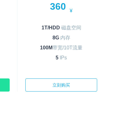
360
¥
1T/HDD
磁盘空间
8G
内存
100M
带宽/10T流量
5
IPs
立刻购买